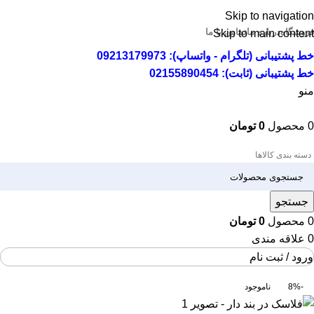
Skip to navigation
فروشگاه
درباره ما
تماس با ما
Skip to main content
خط پشتیبانی (تلگرام - واتساپ): 09213179973
خط پشتیبانی (ثابت): 02155890454
منو
0
محصول
0
تومان
دسته بندی کالاها
جستجو
0
محصول
0
تومان
0
علاقه مندی
ورود / ثبت نام
-8%
ناموجود