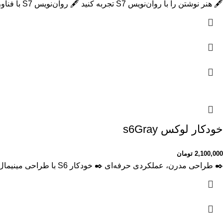
🖋 هنر نوشتن را با روان‌نویس S7 تجربه کنید 🖋 روان‌نویس S7 با فناوری نوین و طراحی ظریف، ابزاری ایده‌آل برای هنرمندان، نویسندگان و
خودکار لوکس s6Gray
2,100,000
تومان
✒️ طراحی مدرن، عملکردی حرفه‌ای ✒️ خودکار S6 با طراحی مینیمال و بدنه‌ای از جنس آلیاژ هواپیماسازی، تجربه‌ای منحصر به فرد از نوشتن را