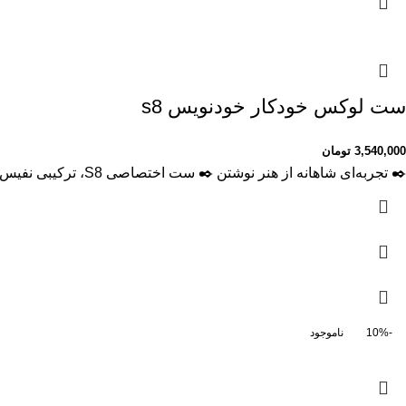
ست لوکس خودکار خودنویس s8
3,540,000
تومان
✒️ تجربه‌ای شاهانه از هنر نوشتن ✒️ ست اختصاصی S8، ترکیبی نفیس از ظرافت خودنویس و روانی روان‌نویس برای افرادی که نوشتن
-10%
ناموجود