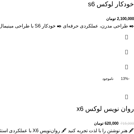
خودکار لوکس s6
2,100,000
تومان
✒️ طراحی مدرن، عملکردی حرفه‌ای ✒️ خودکار S6 با طراحی مینیمال و بدنه‌ای از جنس آلیاژ هواپیماسازی، تجربه‌ای منحصر به فرد از نوشتن را
-13%
ناموجود
روان نویس لوکس x6
620,000
تومان
715,000
🖋 هنر نوشتن را با لذت تجربه کنید 🖋 روان‌نویس X6 با عملکردی استثنایی، ابزار مناسبی برای هنرمندان، نویسندگان و همه کسانی است که