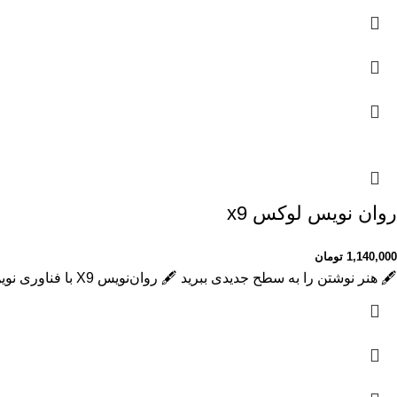
روان نویس لوکس x9
1,140,000
تومان
🖋 هنر نوشتن را به سطح جدیدی ببرید 🖋 روان‌نویس X9 با فناوری نوین جوهر نانو، تجربه‌ای منحصر به فرد از نوشتن را برای