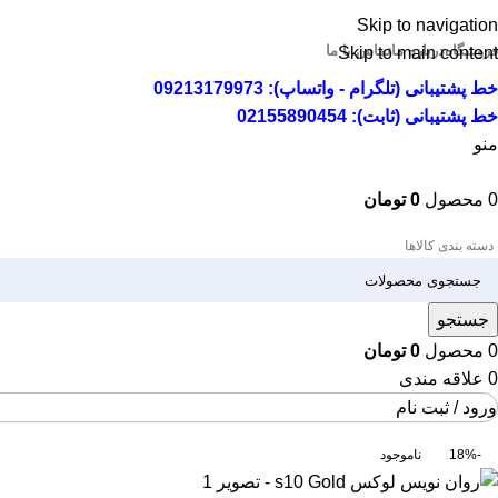
Skip to navigation
فروشگاه
درباره ما
تماس با ما
Skip to main content
خط پشتیبانی (تلگرام - واتساپ): 09213179973
خط پشتیبانی (ثابت): 02155890454
منو
0
محصول
0
تومان
دسته بندی کالاها
جستجو
0
محصول
0
تومان
0
علاقه مندی
ورود / ثبت نام
-18%
ناموجود