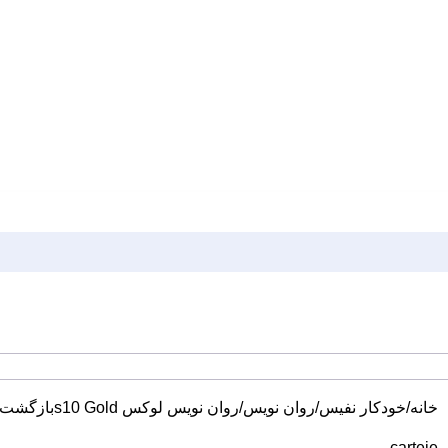
خانه
خودکار نفیس
روان نویس
روان نویس لوکس s10 Gold
بازگشت 
carteie