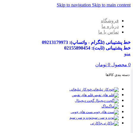
Skip to navigation
Skip to main content
فروشگاه
درباره ما
تماس با ما
خط پشتیبانی (تلگرام - واتساپ): 09213179973
خط پشتیبانی (ثابت): 02155890454
منو
0
محصول
0
تومان
دسته بندی کالاها
خودکار تبلیغاتی
قلم های نفیس
گجت دیجیتال
ماگ
ست های چوبی
نوت و سررسید
جاکارتی