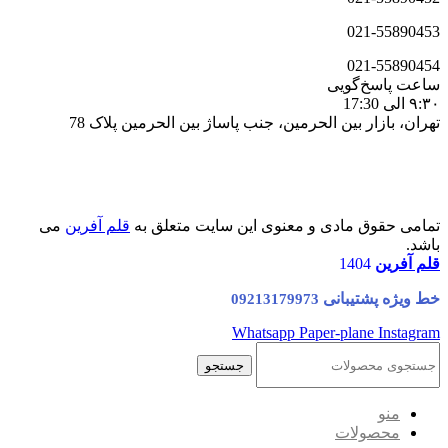
021-55890453
021-55890454
ساعت پاسخ‌گویی
۹:۳۰ الی 17:30
تهران، بازار بین الحرمین، جنب پاساژ بین الحرمین پلاک 78
تمامی حقوق مادی و معنوی این سایت متعلق به
قلم آفرین
می
باشد.
قلم آفرین
1404
خط ویژه پشتیبانی
09213179973
Whatsapp
Paper-plane
Instagram
جستجو
منو
محصولات